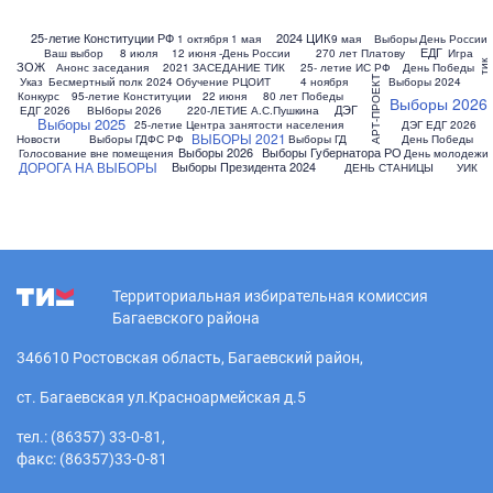
25-летие Конституции РФ
2024 ЦИК
1 октября
1 мая
9 мая
Выборы
День России
ЕДГ
Ваш выбор
8 июля
12 июня -День России
270 лет Платову
Игра
тик
ЗОЖ
Анонс заседания
2021 ЗАСЕДАНИЕ ТИК
25- летие ИС РФ
День Победы
Указ
Бесмертный полк
2024 Обучение РЦОИТ
4 ноября
АРТ-ПРОЕКТ
Выборы 2024
Конкурс
95-летие Конституции
22 июня
80 лет Победы
Выборы 2026
ДЭГ
ЕДГ 2026
ВЫборы 2026
220-ЛЕТИЕ А.С.Пушкина
Выборы 2025
25-летие Центра занятости населения
ДЭГ ЕДГ 2026
ВЫБОРЫ 2021
Новости
Выборы ГДФС РФ
Выборы ГД
День Победы
Выборы 2026
Выборы Губернатора РО
Голосование вне помещения
День молодежи
ДОРОГА НА ВЫБОРЫ
Выборы Президента 2024
ДЕНЬ СТАНИЦЫ
УИК
Территориальная избирательная комиссия
Багаевского района
346610 Ростовская область, Багаевский район,
ст. Багаевская ул.Красноармейская д.5
тел.: (86357) 33-0-81,
факс: (86357)33-0-81