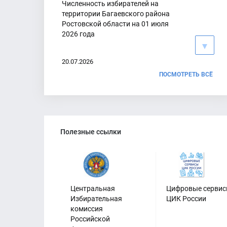
Численность избирателей на
территории Багаевского района
Ростовской области на 01 июля
2026 года
20.07.2026
ПОСМОТРЕТЬ ВСЁ
О сборе предложений для
дополнительного зачисления в
Полезные ссылки
резерв составов участковых
комиссий на территории
Багаевского района Ростовской
области
08.07.2026
Центральная
Цифровые серви
Избирательная
ЦИК России
комиссия
Российской
График работы ТИК и УИК по