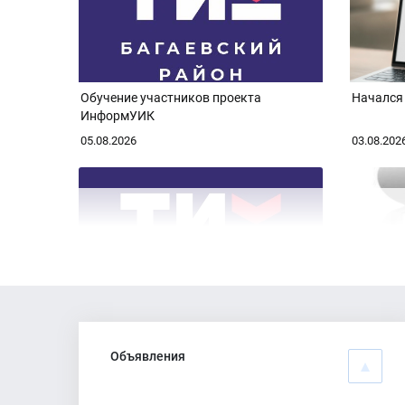
Обучение участников проекта
Начался
ИнформУИК
05.08.2026
03.08.202
Состоялось заседание ТИК Багаевского
Анонс з
района
Объявления
27.07.2026
25.07.202