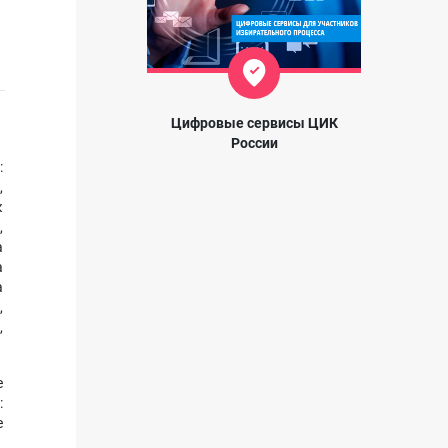
Цифровые сервисы ЦИК
России
:
,
к
,
а
а
а
,
,
е
:
е