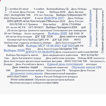
1 мая
1 октября
22 июня
4 ноября
Выборы
Выборы ГД
День Победы
Новости
Государственный праздник
12 июня -День России
9 мая
ВЫборы 2026
День Матери
День местного самоуправления
День молодежи
Выборы Губернатора РО
2021 ЗАСЕДАНИЕ ТИК
270 лет Платову
ВЫБОРЫ 2021
2024 Обучение РЦОИТ
8 июля
День Победы
2024 ЦИК
25-летие Конституции РФ
Выборы 2024
День России
220-ЛЕТИЕ А.С.Пушкина
Ваш выбор
ДЕНЬ СТАНИЦЫ
Выборы Президента 2024
25- летие ИС РФ
АРТ-ПРОЕКТ
ЦИК
Собрание депутатов
25-летие Центра занятости населения
Голосование вне помещения
Выборы 2025
80 лет Победы
Анонс заседания
ЕДГ 2026
ЭГ
ДЭГ
ЕДГ
ЗОЖ
День памяти и скорби
95-летие Конституции
Бесмертный полк
Выборы ГДФС РФ
ДЭГ ЕДГ 2026
ИКРО
Библиотеки студенты аспиранты конкурс
День Конституции РФ
Выборы МСУ 19.09.2021
ЕДГ2025
Выборы 2026
ЦИК РФ
Заседание ТИК
Игра
День Конституции
Выборы 2026
ДОРОГА НА ВЫБОРЫ
митинг
День социального работника
Выборы Президента школы
День медицинского работника
МОУ БСОШ №1
Указ
День Багаевского огурца
День работника культуры
Победа ВОВ
инагенты
День Конституции презентации книжные выставки
ИКРО СОСТАВ ТИК
Численность
Единый день голосования
Конкурс
День Российского флага
агитация
Обучение членов УИК
День пожилых людей
Заседание комиссии
УИК
Дополнительные выборы
Конституция РФ
Праздник День России
Досрочное голосование
Образовательный марафон
ИКРО ВЫСТАВКА
Крым и Россия
Победители конкурса
Итоги голосования
Обучение организаторов выборов
выставка
Месячник молодого избирателя