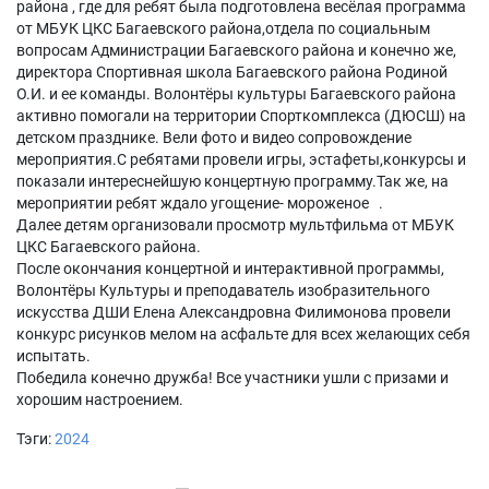
района , где для ребят была подготовлена весёлая программа
от МБУК ЦКС Багаевского района,отдела по социальным
вопросам Администрации Багаевского района и конечно же,
директора Спортивная школа Багаевского района Родиной
О.И. и ее команды. Волонтёры культуры Багаевского района
активно помогали на территории Спорткомплекса (ДЮСШ) на
детском празднике. Вели фото и видео сопровождение
мероприятия.С ребятами провели игры, эстафеты,конкурсы и
показали интереснейшую концертную программу.Так же, на
мероприятии ребят ждало угощение- мороженое .
Далее детям организовали просмотр мультфильма от МБУК
ЦКС Багаевского района.
После окончания концертной и интерактивной программы,
Волонтёры Культуры и преподаватель изобразительного
искусства ДШИ Елена Александровна Филимонова провели
конкурс рисунков мелом на асфальте для всех желающих себя
испытать.
Победила конечно дружба! Все участники ушли с призами и
хорошим настроением.
Тэги:
2024