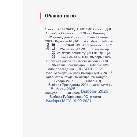
Облако тэгов
ДЭГ
1 мая
2021 ЗАСЕДАНИЕ ТИК
9 мая
1 октября
22 июня
270 лет Платову
12 июня -День России
80 лет Победы
2024 Обучение РЦОИТ
4 ноября
Выборы
ЗОЖ
220-ЛЕТИЕ А.С.Пушкина
2024 ЦИК
Игра
25- летие ИС РФ
Ваш выбор
25-летие Конституции РФ
ЕДГ
ЦИК
Выборы 2026
8 июля
АРТ-ПРОЕКТ
25-летие Центра занятости населения
ЭГ
95-летие Конституции
Выборы 2024
ВЫБОРЫ 2021
Анонс заседания
тик
Указ
Бесмертный полк
Выборы ГДФС РФ
Библиотеки студенты аспиранты конкурс
ВЫборы 2026
Выборы ГД
Выборы Президента 2024
День Матери
Выборы 2025
Выборы 2026
Конкурс
ЕДГ 2026
Выборы Губернатора РО
Новости
Выборы МСУ 19.09.2021