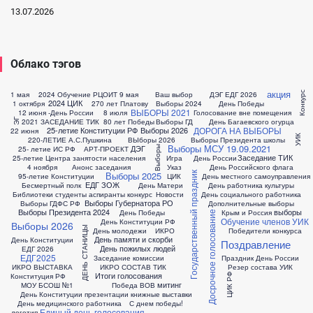
13.07.2026
Облако тэгов
акция
1 мая
2024 Обучение РЦОИТ
9 мая
Ваш выбор
ДЭГ ЕДГ 2026
Конкурс
2024 ЦИК
1 октября
270 лет Платову
Выборы 2024
День Победы
ВЫБОРЫ 2021
12 июня -День России
8 июля
Голосование вне помещения
ЭГ
2021 ЗАСЕДАНИЕ ТИК
80 лет Победы
Выборы ГД
День Багаевского огурца
ДОРОГА НА ВЫБОРЫ
25-летие Конституции РФ
Выборы 2026
22 июня
УИК
220-ЛЕТИЕ А.С.Пушкина
ВЫборы 2026
Выборы Президента школы
Выборы МСУ 19.09.2021
ДЭГ
Выборы
25- летие ИС РФ
АРТ-ПРОЕКТ
Заседание ТИК
25-летие Центра занятости населения
Игра
День России
4 ноября
Анонс заседания
Указ
День Российского флага
Выборы 2025
Государственный праздник
95-летие Конституции
ЦИК
День местного самоуправления
ЕДГ
ЗОЖ
Бесмертный полк
День Матери
День работника культуры
Библиотеки студенты аспиранты конкурс
Новости
День социального работника
Выборы Губернатора РО
Выборы ГДФС РФ
Дополнительные выборы
Выборы Президента 2024
выборы
День Победы
Крым и Россия
Досрочное голосование
Обучение членов УИК
День Конституции РФ
Выборы 2026
ДЕНЬ СТАНИЦЫ
День молодежи
ИКРО
Победители конкурса
День памяти и скорби
День Конституции
Поздравление
День пожилых людей
ЕДГ 2026
ЕДГ2025
Заседание комиссии
Праздник День России
ИКРО ВЫСТАВКА
ИКРО СОСТАВ ТИК
Резер состава УИК
Итоги голосования
Конституция РФ
ЦИК РФ
митинг
МОУ БСОШ №1
Победа ВОВ
День Конституции презентации книжные выставки
День медицинского работника
С днем победы!
Единый день голосования
логотип