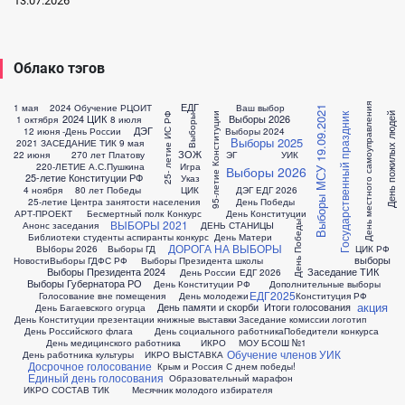
13.07.2026
Облако тэгов
ЕДГ
1 мая
2024 Обучение РЦОИТ
Ваш выбор
День местного самоуправления
Выборы МСУ 19.09.2021
95-летие Конституции
День пожилых людей
25- летие ИС РФ
2024 ЦИК
Выборы 2026
Государственный праздник
Выборы
1 октября
8 июля
ДЭГ
12 июня -День России
Выборы 2024
Выборы 2025
2021 ЗАСЕДАНИЕ ТИК
9 мая
ЗОЖ
22 июня
270 лет Платову
ЭГ
УИК
220-ЛЕТИЕ А.С.Пушкина
Игра
Выборы 2026
25-летие Конституции РФ
Указ
4 ноября
80 лет Победы
ЦИК
ДЭГ ЕДГ 2026
25-летие Центра занятости населения
День Победы
АРТ-ПРОЕКТ
Бесмертный полк
Конкурс
День Конституции
ВЫБОРЫ 2021
День Победы
Анонс заседания
ДЕНЬ СТАНИЦЫ
Библиотеки студенты аспиранты конкурс
День Матери
ДОРОГА НА ВЫБОРЫ
ВЫборы 2026
Выборы ГД
ЦИК РФ
выборы
Новости
Выборы ГДФС РФ
Выборы Президента школы
Выборы Президента 2024
Заседание ТИК
День России
ЕДГ 2026
Выборы Губернатора РО
День Конституции РФ
Дополнительные выборы
ЕДГ2025
Голосование вне помещения
День молодежи
Конституция РФ
акция
День памяти и скорби
Итоги голосования
День Багаевского огурца
День Конституции презентации книжные выставки
Заседание комиссии
логотип
День Российского флага
День социального работника
Победители конкурса
День медицинского работника
ИКРО
МОУ БСОШ №1
Обучение членов УИК
День работника культуры
ИКРО ВЫСТАВКА
Досрочное голосование
Крым и Россия
С днем победы!
Единый день голосования
Образовательный марафон
ИКРО СОСТАВ ТИК
Месячник молодого избирателя