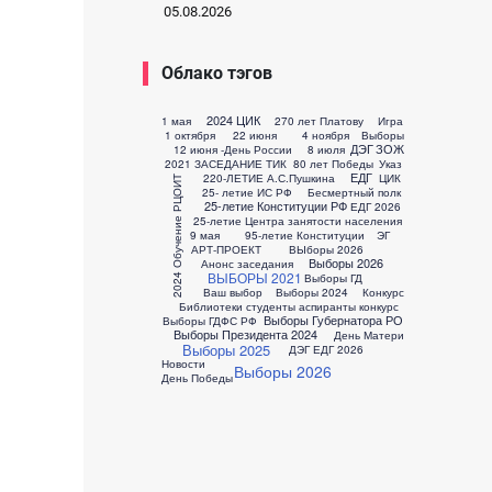
05.08.2026
Облако тэгов
2024 ЦИК
1 мая
270 лет Платову
Игра
1 октября
22 июня
4 ноября
Выборы
ДЭГ
ЗОЖ
12 июня -День России
8 июля
2021 ЗАСЕДАНИЕ ТИК
80 лет Победы
Указ
ЕДГ
220-ЛЕТИЕ А.С.Пушкина
ЦИК
2024 Обучение РЦОИТ
25- летие ИС РФ
Бесмертный полк
25-летие Конституции РФ
ЕДГ 2026
25-летие Центра занятости населения
9 мая
95-летие Конституции
ЭГ
АРТ-ПРОЕКТ
ВЫборы 2026
Выборы 2026
Анонс заседания
ВЫБОРЫ 2021
Выборы ГД
Ваш выбор
Выборы 2024
Конкурс
Библиотеки студенты аспиранты конкурс
Выборы Губернатора РО
Выборы ГДФС РФ
Выборы Президента 2024
День Матери
Выборы 2025
ДЭГ ЕДГ 2026
Новости
Выборы 2026
День Победы