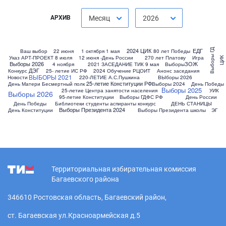
АРХИВ
Месяц
2026
2024 ЦИК
ЕДГ
Выборы ГД
Ваш выбор
22 июня
1 октября
1 мая
80 лет Победы
Указ
АРТ-ПРОЕКТ
8 июля
12 июня -День России
270 лет Платову
Игра
ЦИК
Выборы 2026
ЗОЖ
4 ноября
2021 ЗАСЕДАНИЕ ТИК
9 мая
Выборы
ДЭГ
Конкурс
25- летие ИС РФ
2024 Обучение РЦОИТ
Анонс заседания
ВЫБОРЫ 2021
Новости
220-ЛЕТИЕ А.С.Пушкина
ВЫборы 2026
25-летие Конституции РФ
День Матери
Бесмертный полк
Выборы 2024
День Победы
Выборы 2025
25-летие Центра занятости населения
УИК
Выборы 2026
95-летие Конституции
Выборы ГДФС РФ
День России
День Победы
Библиотеки студенты аспиранты конкурс
ДЕНЬ СТАНИЦЫ
Выборы Президента 2024
День Конституции
Выборы Президента школы
ЭГ
Территориальная избирательная комиссия
Багаевского района
346610 Ростовская область, Багаевский район,
ст. Багаевская ул.Красноармейская д.5